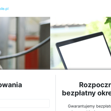
le.pl
owania
Rozpoczn
bezpłatny okre
Gwarantujemy bezpłat